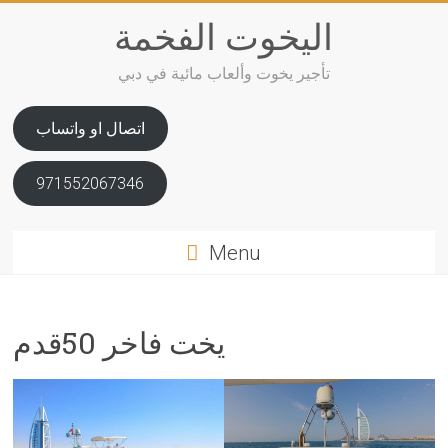
Skip
اليخوت الفخمة
to
content
تأجير يخوت وألعاب مائية في دبي
اتصال او واتساب
971552067346
Menu
يخت فاخر 50قدم