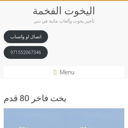
Skip
اليخوت الفخمة
to
content
تأجير يخوت وألعاب مائية في دبي
اتصال او واتساب
971552067346
Menu
يخت فاخر 80 قدم