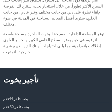
التي تريدها دون الحاجة إلى التنازل. النطاق يثير إعجاب حتى
السياح الأكثر تطوراً. من خلال استئجار يخت، ستتاح لك الفرصة
لإلقاء نظرة على دبي من جانب مختلف وغير عادي، من جانب
الخليج، سترى أفضل المعالم السياحية في المدينة في ضوء
مختلف.
توفر المساحة الداخلية الفسيحة لليخوت الفاخرة مساحة واسعة
للترفيه، في حين يوفر السطح الخلفي الكبير والجسر العلوي
إطلالات بانورامية، مما يلبي احتياجات أولئك الذين لديهم شهية
خارجية للتمتع ب
تأجير يخوت
يخت فاخر 44قدم
يخت فاخر 50 قدم