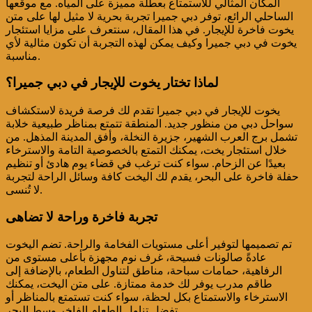
المكان المثالي للاستمتاع بعطلة مميزة على المياه. مع موقعها
الساحلي الرائع، توفر دبي جميرا تجربة بحرية لا مثيل لها على متن
يخوت فاخرة للإيجار. في هذا المقال، سنتعرف على مزايا استئجار
يخوت في دبي جميرا وكيف يمكن لهذه التجربة أن تكون مثالية لأي
مناسبة.
لماذا تختار يخوت للإيجار في دبي جميرا؟
يخوت للإيجار في دبي جميرا تقدم لك فرصة فريدة لاستكشاف
سواحل دبي من منظور جديد. المنطقة تتمتع بمناظر طبيعية خلابة
تشمل برج العرب الشهير، جزيرة النخلة، وأفق المدينة المذهل. من
خلال استئجار يخت، يمكنك التمتع بالخصوصية التامة والاسترخاء
بعيدًا عن الزحام. سواء كنت ترغب في قضاء يوم هادئ أو تنظيم
حفلة فاخرة على البحر، يقدم لك اليخت كافة وسائل الراحة لتجربة
لا تُنسى.
تجربة فاخرة وراحة لا تضاهى
تم تصميمها لتوفير أعلى مستويات الفخامة والراحة. تضم اليخوت
عادةً صالونات فسيحة، غرف نوم مجهزة بأعلى مستوى من
الرفاهية، حمامات سباحة، مناطق لتناول الطعام، بالإضافة إلى
طاقم مدرب يوفر لك خدمة ممتازة. على متن اليخت، يمكنك
الاسترخاء والاستمتاع بكل لحظة، سواء كنت تستمتع بالمناظر أو
تفضل تناول الطعام الفاخر وسط البحر.