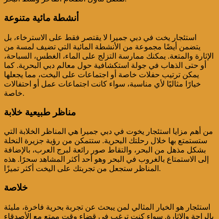
أنشطة مائية متنوعة
استئجار يخت في دبي جميرا لا يقتصر فقط على الاسترخاء، بل
يتضمن أيضًا مجموعة من الأنشطة المائية التي تضيف لمسة من
الإثارة والمتعة. يمكنك ممارسة التزلج على الماء، الغطس، السباحة،
أو حتى الذهاب في جولة استكشافية حول معالم دبي البحرية. كما
يمكن ترتيب حفلات خاصة أو اجتماعات على اليخت، مما يجعلها
خيارًا مثاليًا لأي مناسبة، سواء كانت اجتماعات عمل أو احتفالات
خاصة.
مناظر طبيعية خلابة
من أهم مزايا استئجار يخوت في دبي جميرا هي المناظر الخلابة التي
ستستمتع بها خلال رحلتك البحرية. ستتمكن من رؤية جزيرة النخلة
بشكل مذهل من البحر، والتقاط صور رائعة لبرج العرب، بالإضافة
إلى الاستمتاع بالغروب في البحر وهو أحد أكثر المشاهد سحرًا. هذه
المناظر ستجعل من تجربتك على اليخت أكثر تميزًا.
خلاصة
استئجار هو الخيار المثالي لمن يبحث عن تجربة بحرية فاخرة، مليئة
بالراحة والإثارة. سواء كنت ترغب في قضاء وقت ممتع مع الأصدقاء