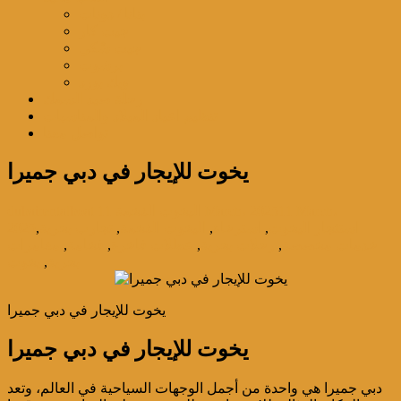
بنانا / دونات
جيت كار
جيت سْكي
برشوت
ويك بورد
رحلة صيد السمك
تنظيم اعياد الميلاد والمناسبات
تواصل معنا
يخوت للإيجار في دبي جميرا
11 March،
11 March، 2025
اليخوت الفخمة
dubairentalboat
استئجار اليخوت
,
استرخاء
,
اليخوت الفخمة
,
تجارب بحرية
,
2025
خدمات مخصصة
,
رحلات بحرية
,
عطلات فاخرة
,
فخامة
,
مغامرات
بحرية
,
يخوت
يخوت للإيجار في دبي جميرا
يخوت للإيجار في دبي جميرا
دبي جميرا هي واحدة من أجمل الوجهات السياحية في العالم، وتعد