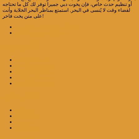
أو تنظيم حدث خاص، فإن يخوت دبي جميرا توفر لك كل ما تحتاجه
لقضاء وقت لا يُنسى في البحر. استمتع بمناظر البحر الخلابة وأنت
على متن يخت فاخر!
استأجر يخت في دبي جميرا
←
→
دليل تأجير يخوت الفاخر
تأجير يخوت
يخت فاخر 44قدم
يخت فاخر 50 قدم
يخت فاخر 55 قدم
يخت فاخر 80 قدم
يخت فاخر 82 قدم
العاب مائيه
جيت كار
بنانا / دونات
برشوت
جيت سْكي