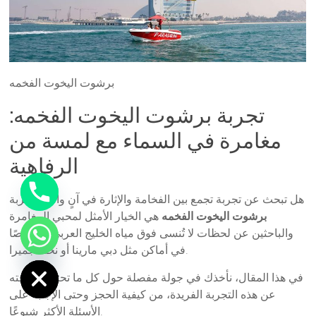
برشوت اليخوت الفخمه
تجربة برشوت اليخوت الفخمه:
مغامرة في السماء مع لمسة من
الرفاهية
هل تبحث عن تجربة تجمع بين الفخامة والإثارة في آنٍ واحد؟ تجربة
برشوت اليخوت الفخمه
هي الخيار الأمثل لمحبي المغامرة
والباحثين عن لحظات لا تُنسى فوق مياه الخليج العربي، خصوصًا
في أماكن مثل دبي مارينا أو نخلة جميرا.
ide chaty
في هذا المقال، نأخذك في جولة مفصلة حول كل ما تحتاج معرفته
عن هذه التجربة الفريدة، من كيفية الحجز وحتى الإجابة على
الأسئلة الأكثر شيوعًا.