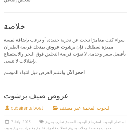
خلاصة
سواء كنت مغامرًا تبحث عن تجربة جديدة، أو ترغب بإضافة لمسة
مميزة لعطلتك، فإن
برشوت عروض
يمنحك فرصة الطيران
بأفضل سعر وخدمة. لا تفوّت فرصة التحليق فوق البحر والاستمتاع
بإطلالات لا تنسى!
واغتنم العرض قبل انتهاء الموسم!
احجز الآن
عروض صيف برشوت
اليخوت الفخمة
,
غير مصنف
dubairentalboat
استئجار اليخوت
,
استرخاء
,
اليخوت الفخمة
,
تجارب بحرية
,
7 July، 2025
خدمات مخصصة
,
رحلات بحرية
,
عطلات فاخرة
,
فخامة
,
مغامرات بحرية
,
يخوت