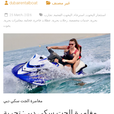
غير مصنف
dubairentalboat
استئجار اليخوت
,
استرخاء
,
اليخوت الفخمة
,
تجارب
25 March، 2026
بحرية
,
خدمات مخصصة
,
رحلات بحرية
,
عطلات فاخرة
,
فخامة
,
مغامرات بحرية
,
يخوت
مغامرة الجت سكي دبي
مغامرة الجت سكي دبي: تجربة