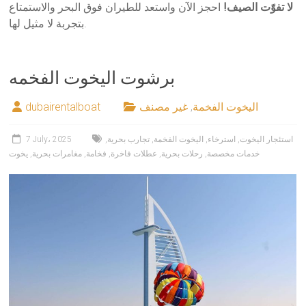
لا تفوّت الصيف!
احجز الآن واستعد للطيران فوق البحر والاستمتاع
بتجربة لا مثيل لها.
برشوت اليخوت الفخمه
اليخوت الفخمة
,
غير مصنف
dubairentalboat
استئجار اليخوت
,
استرخاء
,
اليخوت الفخمة
,
تجارب بحرية
,
7 July، 2025
خدمات مخصصة
,
رحلات بحرية
,
عطلات فاخرة
,
فخامة
,
مغامرات بحرية
,
يخوت