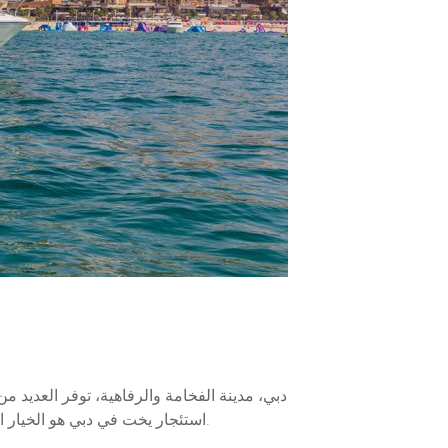
دبي، مدينة الفخامة والرفاهية، توفر العديد م
استئجار يخت في دبي هو الخيار المثالي. في هذا الدليل الشامل، سنتعرف على أفضل الأماكن لاستئجار اليخوت في دبي لتتمكن من اختيار الخيار الأنسب لك.