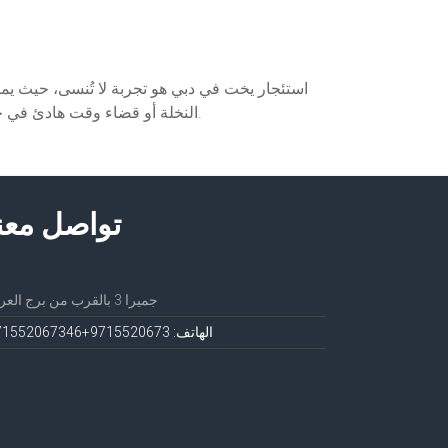
استئجار يخت في دبي هو تجربة لا تُنسى، حيث يم
النخلة أو قضاء وقت هادئ في خور دبي، فهناك دائمًا خيار يناسب ذوقك. اختر أحد الأماكن المذكورة أعلاه للحصول على أفضل تجربة استئجار يخت في دبي.
تواصل معن
جميرا 3 بالقرب من برج العرب
الهاتف: 971552067
3+971552067346