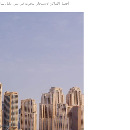
أفضل الأماكن لاستئجار اليخوت في دبي: دليل شا