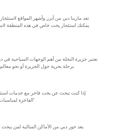
تعد مارينا دبي من أبرز وأشهر المواقع لاستئجا
يمكنك استئجار يخت خاص في هذه المنطقة لاستكش
تعتبر جزيرة النخلة من أهم الوجهات السياحية في د
برحلة بحرية حول الجزيرة أو نحو معالم دبي الشهيرة. رحلات اليخوت في هذه المنطقة تتيح لك الاستمتاع بالمياه الزرقاء الصافية والطقس المثالي على مدار العام.
إذا كنت تبحث عن يخت فاخر مع خدمات استثنائي
الفاخرة لمناسبات خاصة مثل حفلات الزفاف أو الاحتفالات. كما يوفر مرسى دبي رحلات بحرية حول معالم دبي مثل برج خليفة و”جزر العالم”.
يعد خور دبي من الأماكن المثالية لمن يبحث