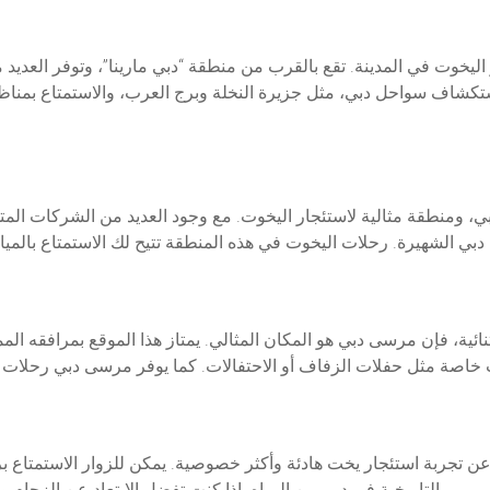
ر اليخوت في المدينة. تقع بالقرب من منطقة “دبي مارينا”، وتوفر العد
اف سواحل دبي، مثل جزيرة النخلة وبرج العرب، والاستمتاع بمناظر ال
بي، ومنطقة مثالية لاستئجار اليخوت. مع وجود العديد من الشركات الم
ة، فإن مرسى دبي هو المكان المثالي. يمتاز هذا الموقع بمرافقه المم
 عن تجربة استئجار يخت هادئة وأكثر خصوصية. يمكن للزوار الاستمتاع
التاريخية في دبي من المياه. إذا كنت تفضل الابتعاد عن الزحام والاستمتاع بجو هادئ، فإن خور دبي هو الخيار المثالي.