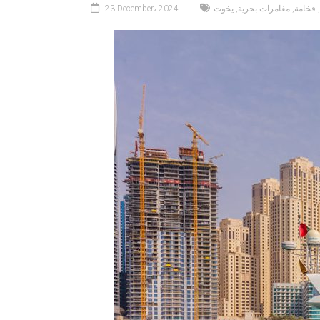
,
فخامة
,
مغامرات بحرية
,
يخوت
23 December، 2024