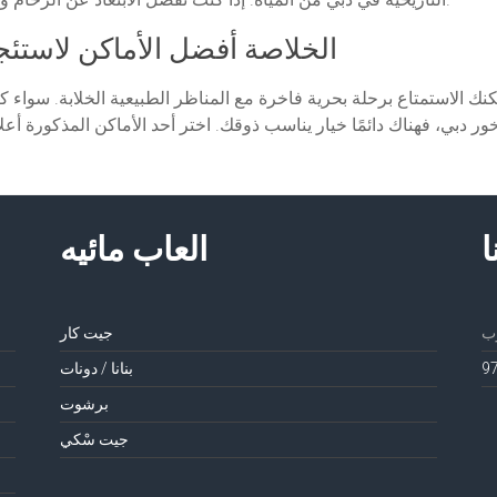
الخلاصة أفضل الأماكن لاستئج
كنك الاستمتاع برحلة بحرية فاخرة مع المناظر الطبيعية الخلابة. سو
ا
العاب مائيه
جيت كار
بنانا / دونات
برشوت
جيت سْكي