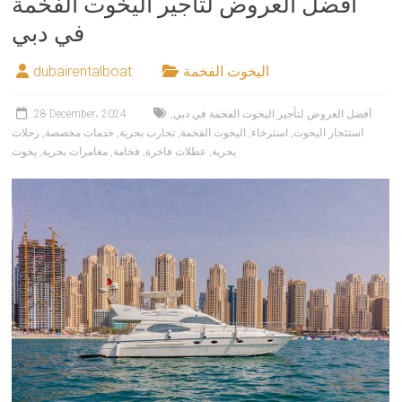
أفضل العروض لتأجير اليخوت الفخمة
في دبي
اليخوت الفخمة
dubairentalboat
أفضل العروض لتأجير اليخوت الفخمة في دبي
,
28 December، 2024
استئجار اليخوت
,
استرخاء
,
اليخوت الفخمة
,
تجارب بحرية
,
خدمات مخصصة
,
رحلات
بحرية
,
عطلات فاخرة
,
فخامة
,
مغامرات بحرية
,
يخوت