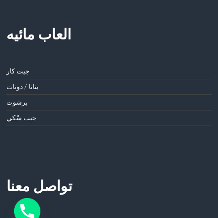
العاب مائيه
جيت كار
بنانا / دونات
برشوت
جيت سْكي
تواصل معنا