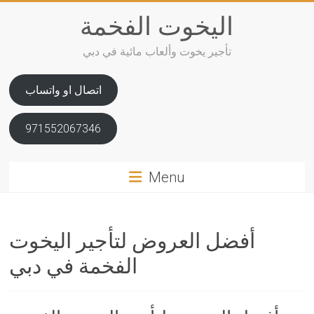
Skip
اليخوت الفخمة
to
content
تأجير يخوت وألعاب مائية في دبي
اتصال او واتساب
971552067346
Menu
أفضل العروض لتأجير اليخوت
الفخمة في دبي