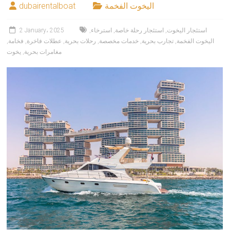
اليخوت الفخمة
dubairentalboat
استئجار اليخوت
,
استئجار رحلة خاصة
,
استرخاء
,
2 January، 2025
اليخوت الفخمة
,
تجارب بحرية
,
خدمات مخصصة
,
رحلات بحرية
,
عطلات فاخرة
,
فخامة
,
مغامرات بحرية
,
يخوت