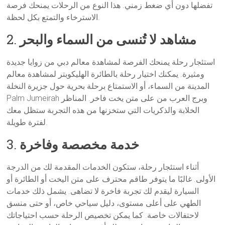
تفضلها دون أي ضغط زمني. هذا النوع من الرحلات يمنحك فرصة
الاسترخاء والتمتع بكل لحظة.
مشاهد لا تُنسى من السماء والبحر
2.
استئجار رحلة يمنحك الفرصة لمشاهدة معالم دبي من زوايا جديدة
ومثيرة. يمكنك اختيار رحلة بالطائرة الهليكوبتر لمشاهدة معالم
المدينة من السماء، أو الاستمتاع برحلة بحرية حول جزيرة النخلة
Palm Jumeirah وبرج العرب من على متن يخت فاخر. المناظر
الخلابة والذكريات التي ستخزنها من هذه التجربة ستظل معك
لفترة طويلة.
خدمة مخصصة وفاخرة
3.
أثناء استئجار رحلة، ستكون الخدمات المقدمة لك من الدرجة
الأولى. غالبًا ما يتوفر طاقم محترف على متن اليخت أو الطائرة أو
السيارة ليقدم لك تجربة فاخرة لا تضاهى. يشمل ذلك خدمات
الطهي على أعلى مستوى، دليل سياحي خاص، أو حتى منسق
لاحتفالات خاصة. كما يمكن تخصيص الرحلة حسب احتياجاتك