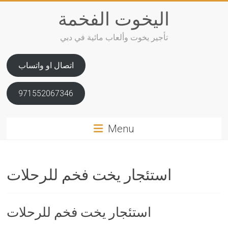
Skip
اليخوت الفخمة
to
content
تأجير يخوت وألعاب مائية في دبي
اتصال او واتساب
971552067346
Menu
استئجار يخت فخم للرحلات
استئجار يخت فخم للرحلات