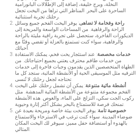
النخلة، وبرج خليفة، إضافة إلى الإطلالات البانورامية
الساحرة على البحر. المناظر التي تراها من اليخت تجعل
رحلتك تجربة استثنائية.
راحة وفخامة لا تضاهى
: يوفر اليخت الفخم جميع وسائل
الراحة والرفاهية. من المساحات الواسعة والمريحة إلى
الديكورات الفاخرة، ستحصل على تجربة راقية مليئة بالراحة
والرفاهية، سواء كنت تستمتع بالعزلة أو تقضي وقتًا مع
أحبائك.
خدمات مخصصة
: عند استئجار يخت فخم، يمكنك الاستفادة
من خدمات طاقم محترف يعتني بجميع احتياجاتك. من
الطهاة المتخصصين الذين يقدمون وجبات فاخرة إلى خدمات
الترفيه مثل الموسيقى الحية أو الأنشطة المائية، ستجد كل ما
تحتاجه لجعل رحلتك لا تُنسى.
أنشطة مائية متنوعة
: يمكن أن تشمل رحلتك على اليخت
الفخم مجموعة متنوعة من الأنشطة المائية المدهشة. مثل
ركوب الجت سكي، التزلج على الماء، والغوص. هذه الأنشطة
تمنحك فرصة للاستمتاع بالبحر بشكل أكثر إثارة وحيوية.
خصوصية تامة
: يوفر اليخت بيئة خاصة ومريحة بعيدة عن
ضوضاء المدينة. سواء كنت ترغب في الاسترخاء والاستمتاع
بالهدوء أو استضافة حفل مميز، سيوفر لك اليخت المكان
المثالي.