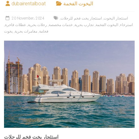
اليخوت الفخمة
dubairentalboat
استئجار اليخوت
,
استئجار يخت فخم للرحلات
,
20 November، 2024
استرخاء
,
اليخوت الفخمة
,
تجارب بحرية
,
خدمات مخصصة
,
رحلات بحرية
,
عطلات فاخرة
,
فخامة
,
مغامرات بحرية
,
يخوت
استئجار يخت فخم للرحلات