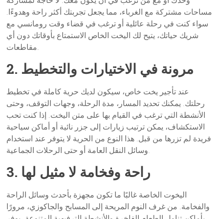
وحدك أو مع من ترغب في أن يكون معك. لا حاجة لمشاركة
مساحات مشتركة مع الغرباء، مما يجعل تجربتك أكثر راحة وهدوءًا.
سواء كنت في رحلة عائلية أو ترغب في قضاء وقت رومانسي مع
شريك حياتك، يتيح لك اليخت الخاص الاستمتاع بأوقاتك دون أي
مقاطعات.
2. مرونة في الاختيارات والتخطيط
عند تأجير يخت خاص، سيكون لديك حرية كاملة في تخطيط
رحلتك. يمكنك تحديد المسار، مدة الرحلة، وجهات التوقف، وحتى
الأنشطة التي ترغب في القيام بها على متن اليخت. إذا كنت تحب
الاستكشاف، يمكن ترتيب زيارات إلى جزر نائية أو أماكن سياحية
فريدة لم تزرها من قبل. هذا النوع من الحرية لا يتوفر عند استخدام
وسائل النقل العامة أو حتى الرحلات الجماعية.
3. راحة وفخامة لا مثيل لها
اليخوت الخاصة غالبًا ما تكون مجهزة بأحدث وسائل الراحة
والفخامة. من غرف النوم المريحة إلى المسابح والجاكوزي، مرورًا
بأماكن تناول الطعام الفاخرة والأنشطة الترفيهية المتنوعة، يوفر