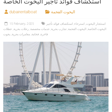
استكشاف فوائد تأجير اليخوت الخاصة
اليخوت الفخمة
dubairentalboat
استئجار اليخوت
,
استرخاء
,
استكشاف فوائد تأجير
15 February، 2025
اليخوت الخاصة
,
اليخوت الفخمة
,
تجارب بحرية
,
خدمات مخصصة
,
رحلات بحرية
,
عطلات
فاخرة
,
فخامة
,
مغامرات بحرية
,
يخوت