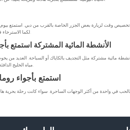
 تخصيص وقت لزيارة بعض الجزر الخاصة بالقرب من دبي. استمتع بيو
لكما الاسترخاء في بيئة طبيعية وهادئة، مثالية لخلق ذكريات لا تُنسى.
5. الأنشطة المائية المشتركة استمتع ب
أنشطة مائية مشتركة مثل التجديف بالكاياك أو السباحة. العديد من يخ
مياه الخليج الدافئة، مما يضيف بعدًا من الإثارة إلى تجربتك الرومانسية.
استمتع بأجواء روم
 بالحب في واحدة من أكثر الوجهات الساحرة. سواء كانت رحلة بحرية ه