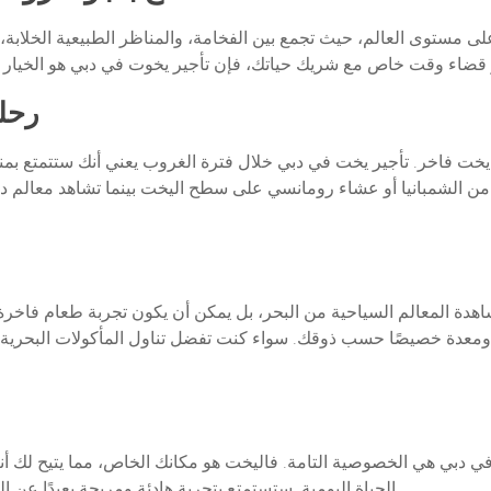
ى مستوى العالم، حيث تجمع بين الفخامة، والمناظر الطبيعية الخلابة،
1. ر
خر. تأجير يخت في دبي خلال فترة الغروب يعني أنك ستتمتع بمناظر خل
ن الشمبانيا أو عشاء رومانسي على سطح اليخت بينما تشاهد معالم د
دة المعالم السياحية من البحر، بل يمكن أن يكون تجربة طعام فاخرة 
عدة خصيصًا حسب ذوقك. سواء كنت تفضل تناول المأكولات البحرية الط
ت في دبي هي الخصوصية التامة. فاليخت هو مكانك الخاص، مما يتيح لك
الحياة اليومية. ستستمتع بتجربة هادئة ومريحة بعيدًا عن الزحام، مما يضيف سحرًا إضافيًا لتجربتك الرومانسية.