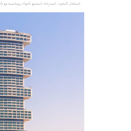
استئجار اليخوت
,
استرخاء
,
استمتع بأجواء رومانسية مع ت