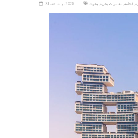
ة
,
فخامة
,
مغامرات بحرية
,
يخوت
31 January، 2025