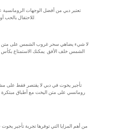
تعتبر دبي من أفضل الوجهات الرومانسية عل
للاحتفال بالحب أو قضاء وقت خاص مع شريك حياتك، فإن تأجير يخوت في دبي هو الخيار الأمثل. إليك كيفية جعل تجربتك الرومانسية لا تُنسى.
لا شيء يضاهي سحر غروب الشمس على متن يخت فا
الشمس خلف الأفق. يمكنك الاستمتاع بكأس م
تأجير يخوت في دبي لا يقتصر فقط على مشاه
رومانسي على متن اليخت مع أطباق مبتكرة وم
من أهم المزايا التي توفرها تجربة تأجير يخو