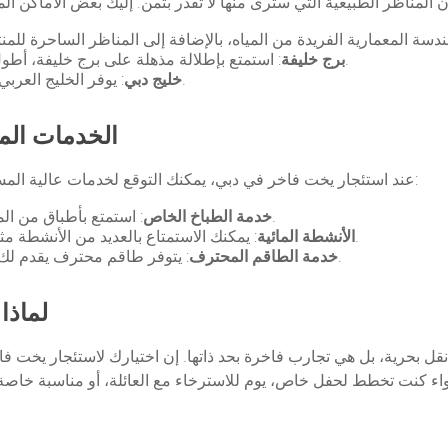
: استمتع بإطلالة مذهلة على برج خليفة، أطول مبنى في العالم، أثناء الإبحار في مياه الخليج.
برج خليفة
: يوفر الخليج العربي المياه الهادئة المثالية لرحلات اليخوت الفخمة.
خليج دبي
الخدمات الم
عند استئجار يخت فاخر في دبي، يمكنك التوقع لخدمات عالية المستوى تضمن لك تجربة لا تُنسى. تشمل هذه الخدمات:
: استمتع بأطباق من المأكولات العالمية التي يتم تحضيرها خصيصًا لك.
خدمة الطباخ الخاص
: يمكنك الاستمتاع بالعديد من الأنشطة مثل الرياضات المائية، الغطس، أو حتى التجديف.
الأنشطة المائية
: يتوفر طاقم محترف يقدم لك كافة احتياجاتك ويوفر لك الراحة والخصوصية.
خدمة الطاقم المحترف
لماذا
ل بحرية، بل هي تجارب فاخرة بحد ذاتها. إن اختيارك لاستئجار يخت 
 سواء كنت تخطط لحفل خاص، يوم للاسترخاء مع العائلة، أو مناسبة خاصة