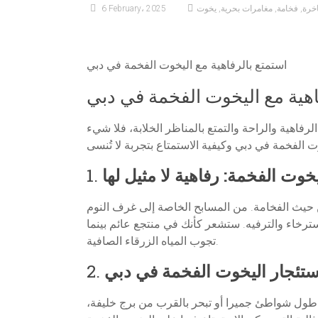
خرة
,
فخامة
,
مغامرات بحرية
,
يخوت
6 February، 2025
استمتع بالرفاهية مع اليخوت الفخمة في دبي
اهية مع اليخوت الفخمة في دبي
فاهية والراحة والتمتع بالمناظر الخلابة، فلا شيء
يخوت الفخمة: رفاهية لا مثيل لها
1.
 حيث الفخامة. من المسابح الخاصة إلى غرف النوم
سترخاء والترفيه. ستشعر كأنك في منتجع عائم بينما
تجوب المياه الزرقاء الصافية.
ستئجار اليخوت الفخمة في دبي
2.
ى طول شواطئ جميرا أو تبحر بالقرب من برج خليفة،