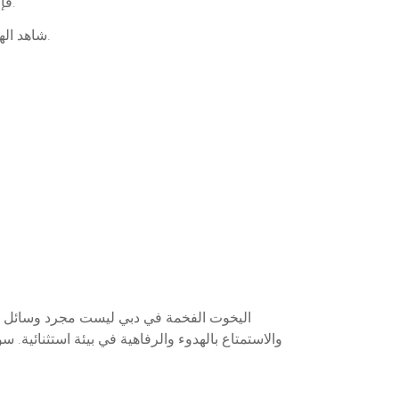
فإن المناظر الطبيعية التي سترى منها لا تقدر بثمن. إليك بعض الأماكن المثالية التي يمكن الاستمتاع فيها على اليخوت الفخمة:
: شاهد الهندسة المعمارية الفريدة من المياه، بالإضافة إلى المناظر الساحرة للمنتجعات الفاخرة.
اليخوت الفخمة في دبي ليست مجرد وسائل نق
والاستمتاع بالهدوء والرفاهية في بيئة استثنائية.