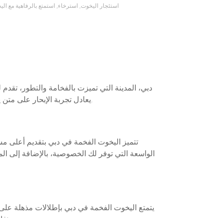
استئجار اليخوت
,
استرخاء
,
استمتع بالرفاهية مع ال
دبي، المدينة التي تميزت بالفخامة والتطور، تقدم 
يعادل تجربة الإبحار على متن يخت فاخر في مياه الخليج العربي. دعنا نأخذك في جولة عن عالم اليخوت الفخمة في دبي وكيفية الاستمتاع بتجربة لا تُنسى.
تتميز اليخوت الفخمة في دبي بتقديم أعلى م
الواسعة التي توفر لك الخصوصية، بالإضافة إلى الم
يتمتع اليخوت الفخمة في دبي بإطلالات مذهلة على