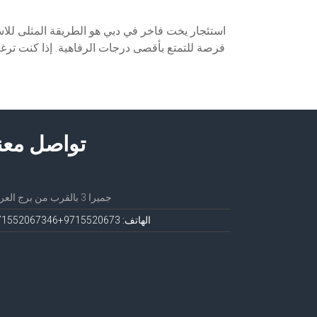
استئجار يخت فاخر في دبي هو الطريقة المثلى للاست
فرصة للتمتع بأقصى درجات الرفاهية. إذا كنت ترغب
تواصل معن
جميرا 3 بالقرب من برج العرب
الهاتف: 971552067
3+971552067346