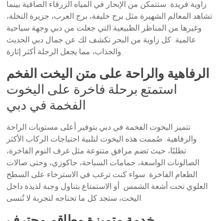
زاوية فريدة. ستتمكن من الإبحار في المياه الزرقاء الصافية بينما
تشاهد المعالم الشهيرة مثل برج خليفة، برج العرب، جزيرة النخلة،
وغيرها من المناظر الطبيعية التي جعلت من دبي وجهة سياحية
عالمية. كل زاوية من البحر تكشف لك عن جمال دبي الحديث
والجذاب، مما يجعل الرحلة أكثر إثارة.
الرفاهية والراحة على متن اليخت الفخم
استمتع برحلة فاخرة على اليخوت
الفخمة في دبي
تتميز اليخوت الفخمة في دبي بتوفير أعلى مستويات الراحة
والرفاهية. صُممت هذه اليخوت لتلبية احتياجات الركاب الأكثر
تطلبًا، حيث تضم مرافق متنوعة مثل غرف النوم الفاخرة،
الصالونات الواسعة، حمامات السباحة، جاكوزي، وحتى صالات
الطعام الفاخرة. سواء كنت ترغب في الاسترخاء على السطح
العلوي تحت أشعة الشمس. أو الاستمتاع بتناول وجبة لذيذة داخل
اليخت، ستجد كل ما تحتاجه لتجربة لا تُنسى.
خدمة متميزة وطاقم محترف