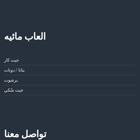
العاب مائيه
جيت كار
بنانا / دونات
برشوت
جيت سْكي
تواصل معنا