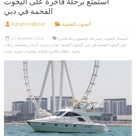
استمتع برحلة فاخرة على اليخوت
الفخمة في دبي
اليخوت الفخمة
dubairentalboat
استئجار اليخوت
,
استرخاء
,
استمتع برحلة فاخرة
25 November، 2024
على اليخوت الفخمة في دبي
,
اليخوت الفخمة
,
تجارب بحرية
,
خدمات مخصصة
,
رحلات
بحرية
,
عطلات فاخرة
,
فخامة
,
مغامرات بحرية
,
يخوت