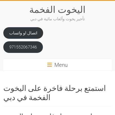
Skip
اليخوت الفخمة
to
content
تأجير يخوت وألعاب مائية في دبي
اتصال او واتساب
971552067346
Menu
استمتع برحلة فاخرة على اليخوت
الفخمة في دبي