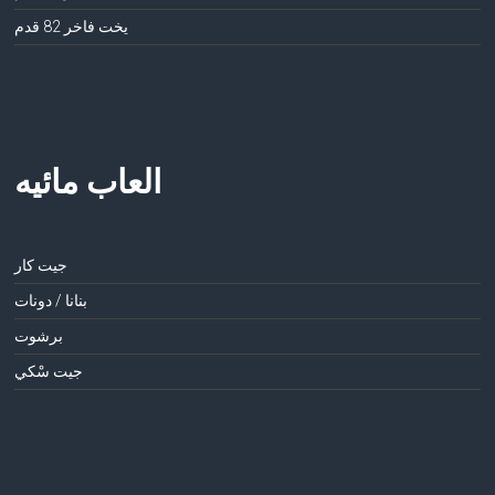
يخت فاخر 82 قدم
العاب مائيه
جيت كار
بنانا / دونات
برشوت
جيت سْكي