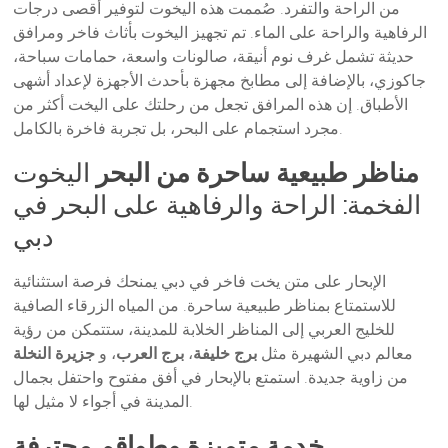
من الراحة والتفرد. صُممت هذه اليخوت لتوفير أقصى درجات
الرفاهية والراحة على الماء. تم تجهيز اليخوت بأثاث فاخر ومرافق
حديثة تشمل غرف نوم أنيقة، صالونات واسعة، حمامات سباحة،
جاكوزي، بالإضافة إلى مطابخ مجهزة بأحدث الأجهزة لإعداد أشهى
الأطباق. إن هذه المرافق تجعل من رحلتك على اليخت أكثر من
مجرد استجمام على البحر، بل تجربة فاخرة بالكامل.
مناظر طبيعية ساحرة من البحر
اليخوت
الفخمة: الراحة والرفاهية على البحر في
دبي
الإبحار على متن يخت فاخر في دبي يمنحك فرصة استثنائية
للاستمتاع بمناظر طبيعية ساحرة. من المياه الزرقاء الصافية
للخليج العربي إلى المناظر الخلابة للمدينة، ستتمكن من رؤية
معالم دبي الشهيرة مثل
برج خليفة
،
برج العرب
، و
جزيرة النخلة
من زاوية جديدة. استمتع بالإبحار في أفق مفتوح واحتفل بجمال
المدينة في أجواء لا مثيل لها.
خدمة متميزة وطواقم محترفة