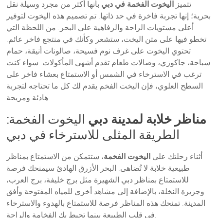
تتميز
اليخوت الفخمة في دبي
بأنها أكثر من مجرد وسيلة نقل
بحرية؛ إنها تجربة فاخرة في حد ذاتها. تم تصميم هذه اليخوت لتوفير
أعلى مستويات الراحة والرفاهية على البحر. من اللحظة التي
تخطو فيها على متن اليخت، ستشعر وكأنك في منتجع فاخر عائم.
تحتوي اليخوت على غرف نوم فسيحة، صالونات أنيقة، حمام
سباحة، جاكوزي، وصالات طعام تقدم أشهى المأكولات. سواء كنت
ترغب في الاسترخاء في الشمس أو الاستمتاع بعشاء فاخر على
السطح العلوي، فإن اليخت الفخم يقدم لك كل ما تحتاجه لتجربة
هادئة ومريحة.
مناظر خلابة لمدينة دبي
اليخوت الفخمة:
الطريقة المثلى للاسترخاء في دبي
أثناء رحلتك على
اليخوت الفخمة
، ستتمكن من الاستمتاع بمناظر
طبيعية خلابة لا تُضاهى. البحر الأزرق الهادئ سيمنحك فرصة
للاستمتاع بمناظر دبي الشهيرة مثل برج خليفة، برج العرب،
وجزيرة النخلة، بالإضافة إلى مشاهد أخرى للمياه المفتوحة وأفق
المدينة. تمنحك هذه المناظر فرصة للاستمتاع بالهدوء والاسترخاء
في قلب الطبيعة بينما تحيط بك الفخامة والراحة.