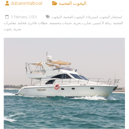
اليخوت الفخمة
dubairentalboat
استئجار اليخوت
,
استرخاء
,
اليخوت الفخمة
,
اليخوت
5 February، 2025
الفخمة: رحلة لا تُنسى
,
تجارب بحرية
,
خدمات مخصصة
,
عطلات فاخرة
,
فخامة
,
مغامرات
بحرية
,
يخوت