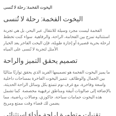
اليخوت الفخمة: رحلة لا تُنسى
اليخوت الفخمة: رحلة لا تُنسى
الفخمة ليست مجرد وسيلة للانتقال عبر البحر، بل هي تجربة
استثنائية تمزج بين الفخامة، الراحة، والرفاهية. سواء كنت تخطط
لرحلة بحرية قصيرة أو إجازة طويلة، فإن اليخت الفاخر يعد الخيار
الأمثل لتجربة لا تُنسى على المياه.
تصميم يحقق التميز والراحة
ما يميز اليخوت الفخمة هو تصميمها الفريد الذي يحقق توازنًا مثاليًا
بين الجمال والوظائف. تتميز اليخوت الفاخرة بمساحات داخلية
واسعة وفاخرة، مع غرف نوم تتمتع بكل وسائل الراحة الحديثة،
بالإضافة إلى صالونات أنيقة ومناطق ترفيهية مخصصة. كما تشمل
هذه اليخوت حمامات سباحة، جاكوزي، وصالات رياضية، مما
يضمن لك قضاء وقت ممتع ومريح.
تقنيات متطورة لراحة وأداء استثنائي