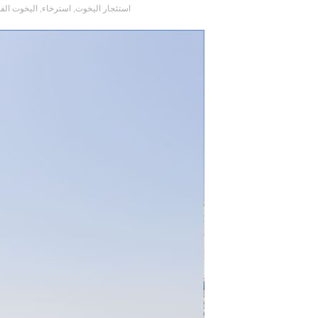
استئجار اليخوت
,
استرخاء
,
اليخوت الف