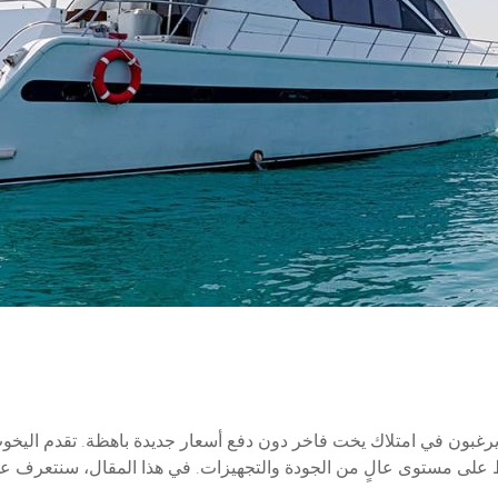
ين يرغبون في امتلاك يخت فاخر دون دفع أسعار جديدة باهظة. تقدم اليخوت
ظ على مستوى عالٍ من الجودة والتجهيزات. في هذا المقال، سنتعرف على