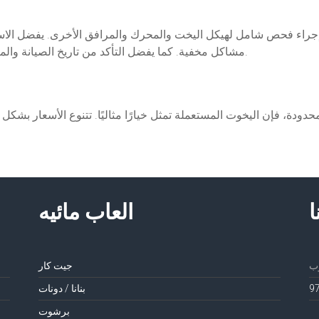
راء فحص شامل لهيكل اليخت والمحرك والمرافق الأخرى. يفضل الاس
مشاكل مخفية. كما يفضل التأكد من تاريخ الصيانة والمالكين السابقين لليخت لتجنب المفاجآت غير السارة.
ودة، فإن اليخوت المستعملة تمثل خيارًا مثاليًا. تتنوع الأسعار بشكل 
ا
العاب مائيه
جيت كار
بنانا / دونات
برشوت