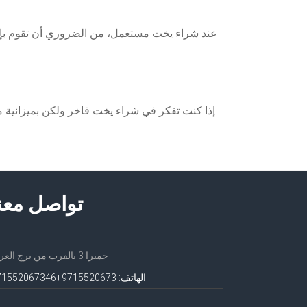
عند شراء يخت مستعمل، من الضروري أن تقوم بإج
إذا كنت تفكر في شراء يخت فاخر ولكن بميزانية محد
تواصل معن
جميرا 3 بالقرب من برج العرب
الهاتف: 971552067
3+971552067346