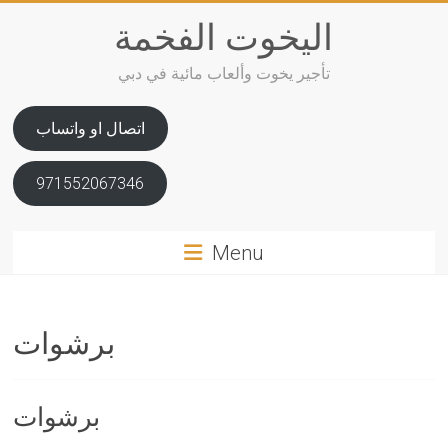
Skip
اليخوت الفخمة
to
content
تأجير يخوت وألعاب مائية في دبي
اتصال او واتساب
971552067346
Menu
برشوات
برشوات