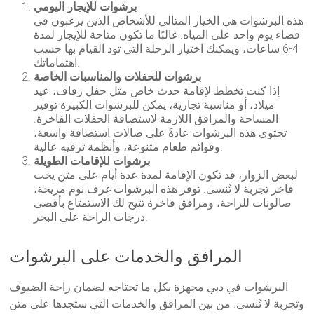
برشوات للإيجار اليومي
هذه البرشوات هي الخيار المثالي للأشخاص الذين يرغبون في
قضاء يوم واحد على المياه. غالبًا ما تكون متاحة للإيجار لمدة
4-6 ساعات، ويمكنك اختيار الرحلة التي تود القيام بها حسب
اهتماماتك.
برشوات للحفلات والمناسبات الخاصة
إذا كنت تخطط لإقامة حدث خاص مثل حفل زفاف، عيد
ميلاد، أو مناسبة تجارية، يمكن للبرشوات الكبيرة توفير
المساحة والمرافق اللازمة لاستضافة الحفلات الفاخرة.
تحتوي هذه البرشوات عادةً على صالات استضافة واسعة،
وقوائم طعام متنوعة، وأنظمة ترفيه عالية.
برشوات للإقامات الطويلة
لبعض الزوار، قد تكون الإقامة لمدة عدة أيام على متن يخت
فاخر تجربة لا تُنسى. توفر هذه البرشوات غرف نوم مريحة،
صالونات للراحة، ومرافق فاخرة تتيح لك الاستمتاع بأقصى
درجات الراحة على البحر.
المرافق والخدمات على البرشوات
البرشوات في دبي مجهزة بكل ما تحتاجه لضمان راحة الضيوف
وتجربة لا تُنسى. من بين المرافق والخدمات التي ستجدها على متن