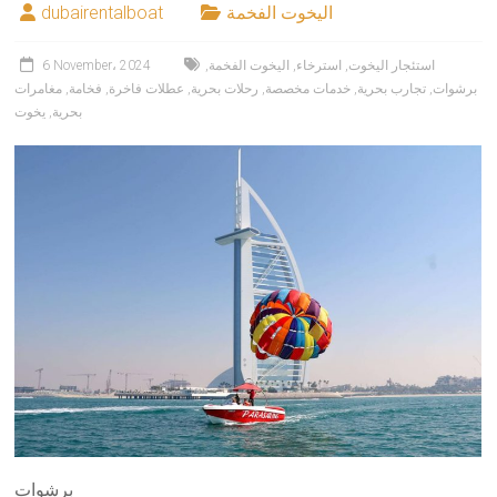
اليخوت الفخمة
dubairentalboat
استئجار اليخوت
,
استرخاء
,
اليخوت الفخمة
,
6 November، 2024
برشوات
,
تجارب بحرية
,
خدمات مخصصة
,
رحلات بحرية
,
عطلات فاخرة
,
فخامة
,
مغامرات
بحرية
,
يخوت
برشوات