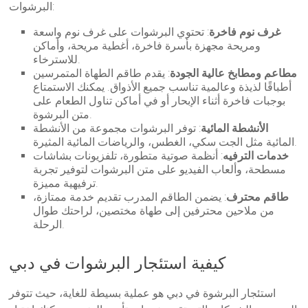
البرشوات:
غرف نوم فاخرة
: تحتوي البرشوات على غرف نوم واسعة
ومريحة مجهزة بأسرة فاخرة، أغطية مريحة، وأماكن
للاسترخاء.
مطاعم ومطابخ عالية الجودة
: يقدم طاقم الطهاة المتمرسين
أطباقًا لذيذة وعالمية تناسب جميع الأذواق. يمكنك الاستمتاع
بوجبات فاخرة أثناء الإبحار أو في أماكن تناول الطعام على
متن البرشوة.
الأنشطة المائية
: توفر البرشوات مجموعة من الأنشطة
المائية مثل الجت سكي، الغطس، والرياضات المائية المثيرة.
خدمات الترفيه
: أنظمة صوتية متطورة، تلفزيونات بشاشات
مسطحة، وألعاب الفيديو على متن البرشوات لتوفير تجربة
ترفيهية مميزة.
طاقم محترف
: يضمن الطاقم المدرب تقديم خدمة ممتازة،
من ملاحين محترفين إلى طهاة مختصين، لراحتك طوال
الرحلة.
كيفية استئجار البرشوات في دبي
استئجار البرشوة في دبي هو عملية بسيطة للغاية، حيث تتوفر