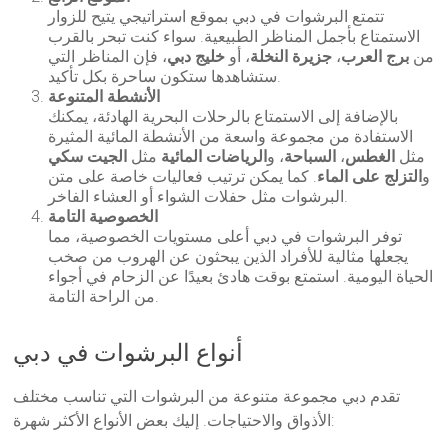
تتمتع البرشوات في دبي بموقع استراتيجي يتيح للزوار
الاستمتاع بأجمل المناظر الطبيعية. سواء كنت تبحر بالقرب
من
برج العرب
،
جزيرة النخلة
، أو
خليج دبي
، فإن المناظر التي
ستشاهدها ستكون ساحرة بكل تأكيد.
الأنشطة المتنوعة
بالإضافة إلى الاستمتاع بالرحلات البحرية الهادئة، يمكنك
الاستفادة من مجموعة واسعة من الأنشطة المائية المثيرة
مثل
الغطس
،
السباحة
، و
الرياضات المائية
مثل
الجيت سكي
و
التزلج على الماء
. كما يمكن ترتيب فعاليات خاصة على متن
البرشوات مثل حفلات الشواء أو العشاء الفاخر.
الخصوصية التامة
توفر البرشوات في دبي أعلى مستويات الخصوصية، مما
يجعلها مثالية للأفراد الذين يبحثون عن الهروب من صخب
الحياة اليومية. استمتع بوقت هادئ بعيدًا عن الزحام في أجواء
من الراحة التامة.
أنواع البرشوات في دبي
تقدم دبي مجموعة متنوعة من البرشوات التي تناسب مختلف
الأذواق والاحتياجات. إليك بعض الأنواع الأكثر شهرة: