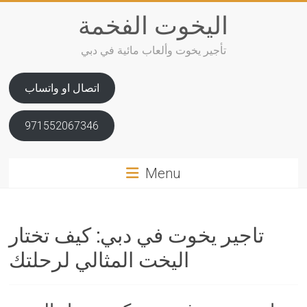
Skip
اليخوت الفخمة
to
content
تأجير يخوت وألعاب مائية في دبي
اتصال او واتساب
971552067346
Menu
تاجير يخوت في دبي: كيف تختار
اليخت المثالي لرحلتك