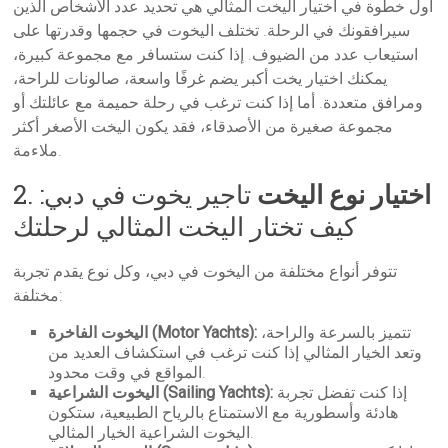
أول خطوة في اختيار اليخت المثالي هي تحديد عدد الأشخاص الذين
سيرافقونك في الرحلة. تختلف اليخوت في حجمها وقدرتها على
استيعاب عدد من الضيوف. إذا كنت ستسافر مع مجموعة كبيرة،
يمكنك اختيار يخت أكبر يضم غرفًا واسعة، صالونات للراحة،
ومرافق متعددة. أما إذا كنت ترغب في رحلة حميمة مع عائلتك أو
مجموعة صغيرة من الأصدقاء، فقد يكون اليخت الأصغر أكثر
ملاءمة.
اختيار نوع اليخت
تاجير يخوت في دبي:
2.
كيف تختار اليخت المثالي لرحلتك
تتوفر أنواع مختلفة من اليخوت في دبي، وكل نوع يقدم تجربة
مختلفة:
تتميز بالسرعة والراحة،
اليخوت الفاخرة (Motor Yachts):
وتعد الخيار المثالي إذا كنت ترغب في استكشاف العديد من
المواقع في وقت محدود.
إذا كنت تفضل تجربة
اليخوت الشراعية (Sailing Yachts):
هادئة وأسطورية مع الاستمتاع بالرياح الطبيعية، ستكون
اليخوت الشراعية الخيار المثالي.