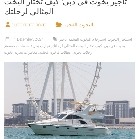
تاجير يخوت في دبي: كيف تختار اليخت
المثالي لرحلتك
اليخوت الفخمة
dubairentalboat
استئجار اليخوت
,
استرخاء
,
اليخوت الفخمة
,
تاجير
11 December، 2024
يخوت في دبي: كيف تختار اليخت المثالي لرحلتك
,
تجارب بحرية
,
خدمات مخصصة
,
رحلات بحرية
,
عطلات فاخرة
,
فخامة
,
مغامرات بحرية
,
يخوت