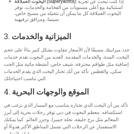
إذا كنت تبحث عن تجربة
اليخوت العملاقة (Superyachts):
استثنائية مع أعلى مستويات من الفخامة والخدمات، توفر
اليخوت العملاقة كل ما يمكن أن تتخيله من مسبح خاص،
سينما، ومرافق ترفيهية.
الميزانية والخدمات
3.
حدد ميزانيتك مسبقًا لأن الأسعار تتفاوت بشكل كبير بناءً على حجم
اليخت، المدة، والخدمات المقدمة. العديد من اليخوت تقدم خدمات
إضافية مثل طواقم محترفة، شيف خاص، أنشطة مائية مثل الجت
سكي، والغطس. تأكد من أنك تختار اليخت الذي يقدم الخدمات
التي تناسب احتياجاتك.
الموقع والوجهات البحرية
4.
تأكد من أن اليخت الذي تختاره يتناسب مع المسار الذي ترغب في
استكشافه. معظم اليخوت في دبي توفر رحلات بحرية إلى أبرز
المعالم مثل برج خليفة، نخلة جميرا، وجزر العالم. كما يمكنك
الاستفسار عن الرحلات التي تشمل المناطق الأكثر هدوءًا أو
مناطق الغطس.