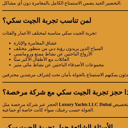
التحضير الجيد يضمن الاستمتاع الكامل بالمغامرة دون أي مشاكل.
لمن تناسب تجربة الجيت سكي؟
تجربة الجيت سكي مناسبة لمختلف الأعمار والفئات:
عشاق المغامرة والإثارة
السياح الذين يريدون رؤية دبي من منظور مختلف
الأزواج الباحثين عن نشاط ممتع ورومانسي
العائلات مع الأطفال الأكبر سنًا
مجموعات الأصدقاء الباحثين عن نشاط مائي مثير
ذا حجز تجربة الجيت سكي مع شركة مرخصة؟
يضمن تجربة احترافية وآمنة، مع معدات حديثة ومرشدين مؤهلين. الشركات الموثوقة تلتزم بمعايير السلامة المحلية، وتقدم خيارات مرنة لتخصيص
Luxury Yachts LLC Dubai
الحجز عبر شركة مرخصة مثل
الجولة حسب رغبتك، سواء كانت خاصة أو جماعية.
الأسئلة الشائعة حول تجربة الجيت سكي