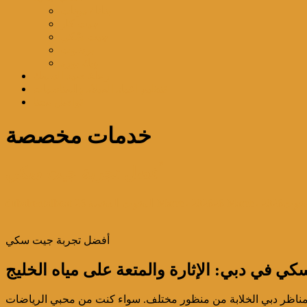
بنانا / دونات
جيت كار
جيت سْكي
برشوت
ويك بورد
رحلة صيد السمك
تنظيم اعياد الميلاد والمناسبات
تواصل معنا
خدمات مخصصة
أفضل تجربة جيت سكي
خوت
26 March، 2026
26 March، 2026
اليخوت الفخمة
dubairentalboat
أفضل تجربة جيت سكي
 في دبي: الإثارة والمتعة على مياه الخليج
ع بمناظر دبي الخلابة من منظور مختلف. سواء كنت من محبي الرياضات