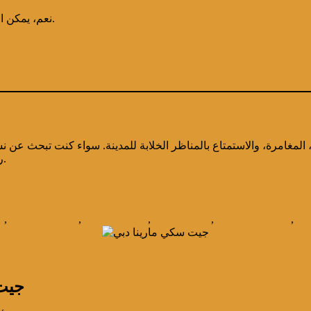
نعم، يمكن التوقف عند المعالم لالتقاط الصور أو طلب خدمات تصوير من الشركة.
، المغامرة، والاستمتاع بالمناظر الخلابة للمدينة. سواء كنت تبحث عن ن
ركوب الجيت سكي يضمن لك ذكريات لا تُنسى على مياه الخليج العربي.
رية
,
خدمات مخصصة
,
رحلات بحرية
,
عطلات فاخرة
,
مغامرات بحرية
,
ي
جيت 