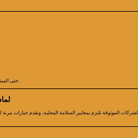
حتى المبتدئون يمكنهم الاستمتاع بالجولة بأمان تحت إشراف مرشدين محترفين.
لما