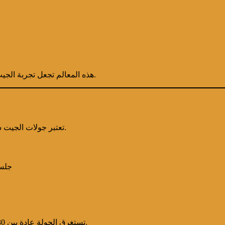
هذه المعالم تجعل تجربة الجيت سكي تجربة سياحية وترفيهية في آن واحد، مع فرصة رائعة للتصوير.
تعتبر جولات الجيت سكي مصممة لتكون آمنة وممتعة للجميع، سواء كنت مبتدئًا أو محترفًا.
جلسة
تستغرق الجولة عادة بين 30 دقيقة وساعتين، ويمكنك اختيار جولة جماعية أو خاصة حسب رغبتك.