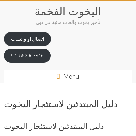
Skip
اليخوت الفخمة
to
content
تأجير يخوت وألعاب مائية في دبي
اتصال او واتساب
971552067346
Menu
دليل المبتدئين لاستئجار اليخوت
دليل المبتدئين لاستئجار اليخوت