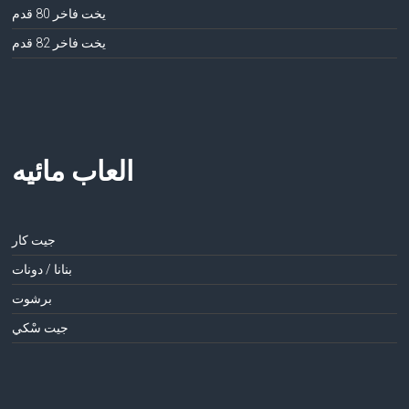
يخت فاخر 80 قدم
يخت فاخر 82 قدم
العاب مائيه
جيت كار
بنانا / دونات
برشوت
جيت سْكي