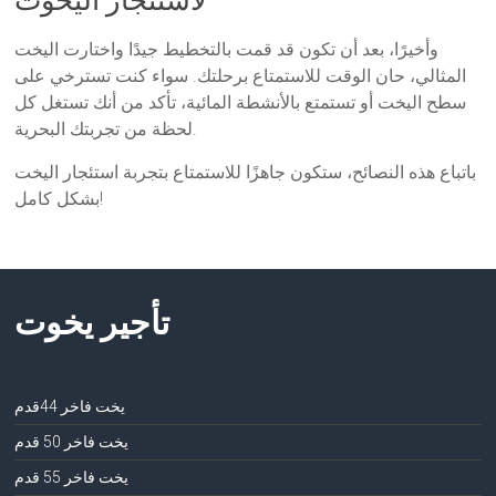
وأخيرًا، بعد أن تكون قد قمت بالتخطيط جيدًا واختارت اليخت
المثالي، حان الوقت للاستمتاع برحلتك. سواء كنت تسترخي على
سطح اليخت أو تستمتع بالأنشطة المائية، تأكد من أنك تستغل كل
لحظة من تجربتك البحرية.
باتباع هذه النصائح، ستكون جاهزًا للاستمتاع بتجربة استئجار اليخت
بشكل كامل!
تأجير يخوت
يخت فاخر 44قدم
يخت فاخر 50 قدم
يخت فاخر 55 قدم