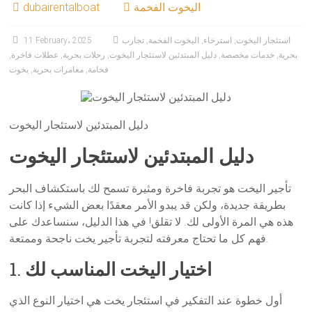
اليخوت الفخمة
dubairentalboat
استئجار اليخوت
,
استرخاء
,
اليخوت الفخمة
,
تجارب
11 February، 2025
بحرية
,
خدمات مخصصة
,
دليل المبتدئين لاستئجار اليخوت
,
رحلات بحرية
,
عطلات فاخرة
,
فخامة
,
مغامرات بحرية
,
يخوت
دليل المبتدئين لاستئجار اليخوت
دليل المبتدئين لاستئجار اليخوت
تأجير اليخت هو تجربة فاخرة ومثيرة تسمح لك باستكشاف البحر
بطريقة جديدة، ولكن قد يبدو الأمر معقدًا بعض الشيء إذا كانت
هذه هي المرة الأولى لك. لا تقلق! في هذا الدليل، سنساعدك على
فهم كل ما تحتاج معرفته لتجربة تأجير يخت ناجحة وممتعة.
اختيار اليخت المناسب لك
1.
أول خطوة عند التفكير في استئجار يخت هي اختيار النوع الذي