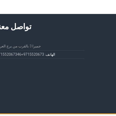
تواصل معن
جميرا 3 بالقرب من برج العرب
الهاتف: 971552067
3+971552067346