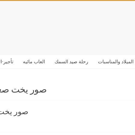
الميلاد والمناسبات
رحلة صيد السمك
العاب مائيه
تأجير-ا
صور يخت صغي
صور يخت 