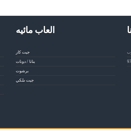
ا
العاب مائيه
جيت كار
بنانا / دونات
برشوت
جيت سْكي