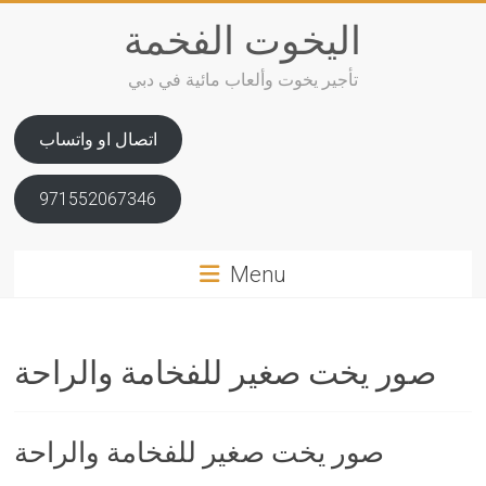
Skip
اليخوت الفخمة
to
content
تأجير يخوت وألعاب مائية في دبي
اتصال او واتساب
971552067346
Menu
صور يخت صغير للفخامة والراحة
صور يخت صغير للفخامة والراحة