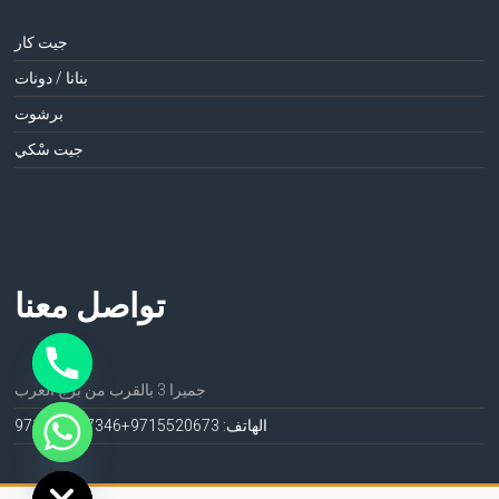
جيت كار
بنانا / دونات
برشوت
جيت سْكي
تواصل معنا
جميرا 3 بالقرب من برج العرب
الهاتف: 971552067
3+971552067346
ide chaty