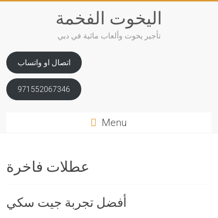
Skip
اليخوت الفخمة
to
content
تأجير يخوت وألعاب مائية في دبي
اتصال او واتساب
971552067346
Menu
عطلات فاخرة
أفضل تجربة جيت سكي