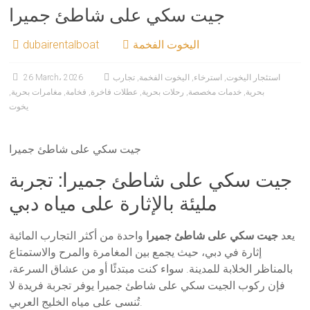
جيت سكي على شاطئ جميرا
اليخوت الفخمة
dubairentalboat
استئجار اليخوت
,
استرخاء
,
اليخوت الفخمة
,
تجارب
26 March، 2026
بحرية
,
خدمات مخصصة
,
رحلات بحرية
,
عطلات فاخرة
,
فخامة
,
مغامرات بحرية
,
يخوت
جيت سكي على شاطئ جميرا
جيت سكي على شاطئ جميرا: تجربة
مليئة بالإثارة على مياه دبي
يعد
جيت سكي على شاطئ جميرا
واحدة من أكثر التجارب المائية
إثارة في دبي، حيث يجمع بين المغامرة والمرح والاستمتاع
بالمناظر الخلابة للمدينة. سواء كنت مبتدئًا أو من عشاق السرعة،
فإن ركوب الجيت سكي على شاطئ جميرا يوفر تجربة فريدة لا
تُنسى على مياه الخليج العربي.