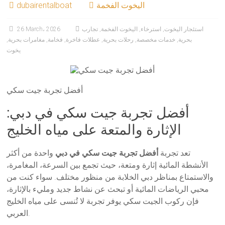
اليخوت الفخمة
dubairentalboat
استئجار اليخوت
,
استرخاء
,
اليخوت الفخمة
,
تجارب
26 March، 2026
بحرية
,
خدمات مخصصة
,
رحلات بحرية
,
عطلات فاخرة
,
فخامة
,
مغامرات بحرية
,
يخوت
أفضل تجربة جيت سكي
أفضل تجربة جيت سكي في دبي:
الإثارة والمتعة على مياه الخليج
تعد تجربة
أفضل تجربة جيت سكي في دبي
واحدة من أكثر
الأنشطة المائية إثارة ومتعة، حيث تجمع بين السرعة، المغامرة،
والاستمتاع بمناظر دبي الخلابة من منظور مختلف. سواء كنت من
محبي الرياضات المائية أو تبحث عن نشاط جديد ومليء بالإثارة،
فإن ركوب الجيت سكي يوفر تجربة لا تُنسى على مياه الخليج
العربي.