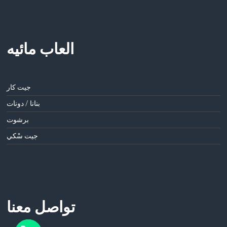
العاب مائيه
جيت كار
بنانا / دونات
برشوت
جيت سْكي
تواصل معنا