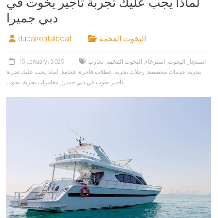
لماذا يجب عليك تجربة تأجير يخوت في
دبي جميرا
اليخوت الفخمة
dubairentalboat
استئجار اليخوت
,
استرخاء
,
اليخوت الفخمة
,
تجارب
15 January، 2025
بحرية
,
خدمات مخصصة
,
رحلات بحرية
,
عطلات فاخرة
,
فخامة
,
لماذا يجب عليك تجربة
تأجير يخوت في دبي جميرا
,
مغامرات بحرية
,
يخوت