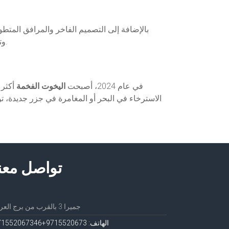
وتوجيه اليخت بأمان. كما تشمل هذه الأنظمة أدوات للتحكم في استهلاك الوقود والاتصال بالطوارئ في حال حدوث أي طارئ.
في عام 2024، أصبحت
اليخوت الفخمة
أكثر 
الاسترخاء في البحر أو المغامرة في جزر جديدة، 
تواصل معن
جميرا 3 بالقرب من برج العرب
الهاتف: 971552067
3+971552067346