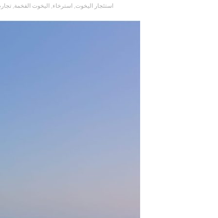
استئجار اليخوت
,
استرخاء
,
اليخوت الفخمة
,
تجارب