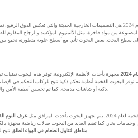
واحدة من أبرز مواصفات اليخوت الفخمة لعام 2024 هي التصميمات الخارجية الحديثة والتي
صنوعة من مواد فاخرة، مثل الألمنيوم المؤكسد والزجاج المقاوم للصد
 على سطح اليخت. بعض اليخوت تأتي مع أسطح علوية متطورة، تجمع بي
202
مجهزة بأحدث الأنظمة الإلكترونية. توفر هذه اليخوت تقنيات 
ك، توفر اليخوت الفخمة أنظمة تحكم ذكية تتيح للركاب التحكم في الإضا
ذكية أو شاشات مدمجة. كما تم تحسين أنظمة الأمن والمراقبة الإلكترونية لضمان سلامة الركاب والطواقم.
يخوت بأحدث المرافق مثل
غرف النوم الف
وحمامات بخار. كما تضم العديد من اليخوت صالات رياضية مجهزة بالك
تتيح للركاب الاستمتاع بوجباتهم وسط مناظر بحرية خلابة.
مناطق لتناول الطعام في الهواء الطلق