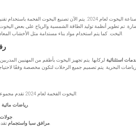
أحد الاتجاهات الرئيسية في صناعة اليخوت لعام 2024. يتم الآن تصنيع ا
الضارة. تم تطوير أنظمة توليد الطاقة الشمسية والرياح على بعض اليخوت
اليخت. كما يتم استخدام مواد بناء مستدامة مثل الأخشاب المعاد تدويرها وأنظمة معالجة المياه لتحسين الأداء البيئي.
رف
مات استثنائية
لركابها. يتم تجهيز اليخوت بأطقم من المهنيين المدرب
اليخوت الفخمة لعام 2024 تقدم مجموعة واسعة من الأنشطة المائية والترفيهية التي تشمل:
مثل الغوص، التزلج على الماء، وركوب الأمواج.
رياضات مائية
لاستكشاف أماكن جديدة ومثيرة.
جولات 
تقدم علاجات مميزة مثل التدليك والعناية بالبشرة.
مرافق سبا واستجمام