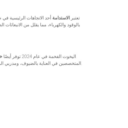
تعتبر
الاستدامة
بالوقود والكهرباء، مما يقلل من الانبعاثات 
اليخوت الفخمة في عام 2024 توفر أيضًا
خد
المتخصصين في العناية بالضيوف، ومدربي الرياضات البحرية. يتم تصميم جميع الرحلات لتكون مخصصة وفقًا لاحتياجات الركاب، مما يضمن تجربة فاخرة ومريحة للغاية.