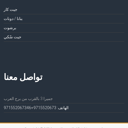
جيت كار
بنانا / دونات
برشوت
جيت سْكي
تواصل معنا
جميرا 3 بالقرب من برج العرب
الهاتف: 971552067
3+971552067346