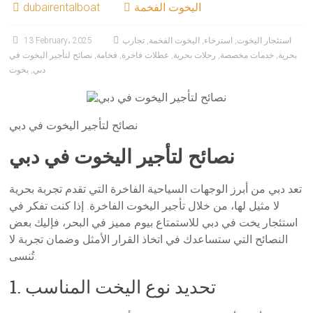
اليخوت الفخمة
dubairentalboat
استئجار اليخوت
,
استرخاء
,
اليخوت الفخمة
,
تجارب
13 February، 2025
بحرية
,
خدمات مخصصة
,
رحلات بحرية
,
عطلات فاخرة
,
فخامة
,
نصائح لتأجير اليخوت في
دبي
,
يخوت
نصائح لتأجير اليخوت في دبي
نصائح لتأجير اليخوت في دبي
تعد دبي من أبرز الوجهات السياحية الفاخرة التي تقدم تجربة بحرية
لا مثيل لها، من خلال تأجير اليخوت الفاخرة. إذا كنت تفكر في
استئجار يخت في دبي للاستمتاع بيوم مميز في البحر، فإليك بعض
النصائح التي ستساعدك في اتخاذ القرار الأمثل وضمان تجربة لا
تُنسى.
1. تحديد نوع اليخت المناسب