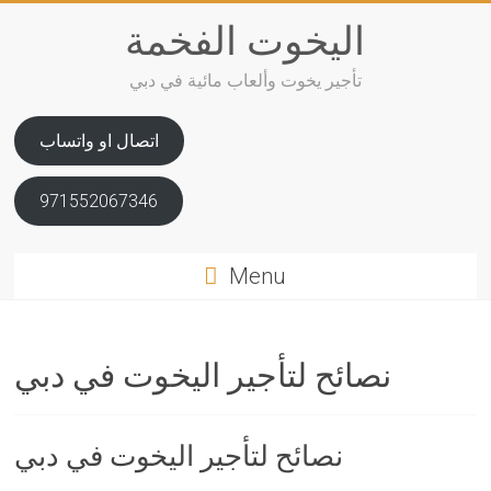
Skip
اليخوت الفخمة
to
content
تأجير يخوت وألعاب مائية في دبي
اتصال او واتساب
971552067346
Menu
نصائح لتأجير اليخوت في دبي
نصائح لتأجير اليخوت في دبي