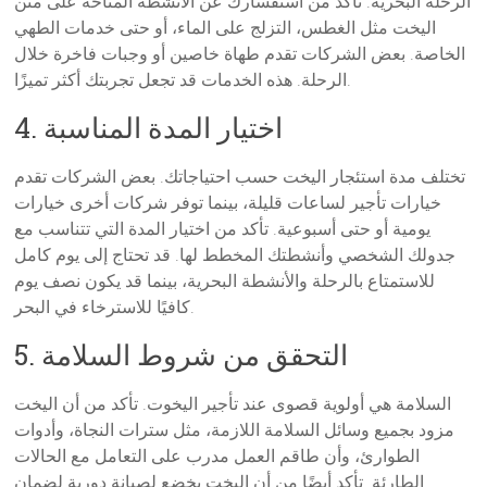
الرحلة البحرية. تأكد من استفسارك عن الأنشطة المتاحة على متن
اليخت مثل الغطس، التزلج على الماء، أو حتى خدمات الطهي
الخاصة. بعض الشركات تقدم طهاة خاصين أو وجبات فاخرة خلال
الرحلة. هذه الخدمات قد تجعل تجربتك أكثر تميزًا.
4. اختيار المدة المناسبة
تختلف مدة استئجار اليخت حسب احتياجاتك. بعض الشركات تقدم
خيارات تأجير لساعات قليلة، بينما توفر شركات أخرى خيارات
يومية أو حتى أسبوعية. تأكد من اختيار المدة التي تتناسب مع
جدولك الشخصي وأنشطتك المخطط لها. قد تحتاج إلى يوم كامل
للاستمتاع بالرحلة والأنشطة البحرية، بينما قد يكون نصف يوم
كافيًا للاسترخاء في البحر.
5. التحقق من شروط السلامة
السلامة هي أولوية قصوى عند تأجير اليخوت. تأكد من أن اليخت
مزود بجميع وسائل السلامة اللازمة، مثل سترات النجاة، وأدوات
الطوارئ، وأن طاقم العمل مدرب على التعامل مع الحالات
الطارئة. تأكد أيضًا من أن اليخت يخضع لصيانة دورية لضمان