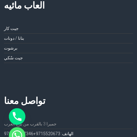
العاب مائيه
جيت كار
بنانا / دونات
برشوت
جيت سْكي
تواصل معنا
جميرا 3 بالقرب من برج العرب
الهاتف: 971552067
3+971552067346