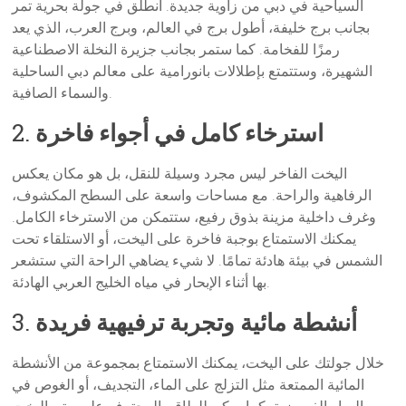
السياحية في دبي من زاوية جديدة. انطلق في جولة بحرية تمر
بجانب برج خليفة، أطول برج في العالم، وبرج العرب، الذي يعد
رمزًا للفخامة. كما ستمر بجانب جزيرة النخلة الاصطناعية
الشهيرة، وستتمتع بإطلالات بانورامية على معالم دبي الساحلية
والسماء الصافية.
استرخاء كامل في أجواء فاخرة
2.
اليخت الفاخر ليس مجرد وسيلة للنقل، بل هو مكان يعكس
الرفاهية والراحة. مع مساحات واسعة على السطح المكشوف،
وغرف داخلية مزينة بذوق رفيع، ستتمكن من الاسترخاء الكامل.
يمكنك الاستمتاع بوجبة فاخرة على اليخت، أو الاستلقاء تحت
الشمس في بيئة هادئة تمامًا. لا شيء يضاهي الراحة التي ستشعر
بها أثناء الإبحار في مياه الخليج العربي الهادئة.
أنشطة مائية وتجربة ترفيهية فريدة
3.
خلال جولتك على اليخت، يمكنك الاستمتاع بمجموعة من الأنشطة
المائية الممتعة مثل التزلج على الماء، التجديف، أو الغوص في