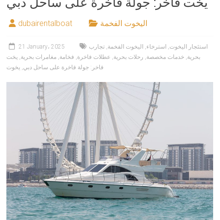
يخت فاخر: جولة فاخرة على ساحل دبي
اليخوت الفخمة
dubairentalboat
استئجار اليخوت
,
استرخاء
,
اليخوت الفخمة
,
تجارب
21 January، 2025
بحرية
,
خدمات مخصصة
,
رحلات بحرية
,
عطلات فاخرة
,
فخامة
,
مغامرات بحرية
,
يخت
فاخر: جولة فاخرة على ساحل دبي
,
يخوت